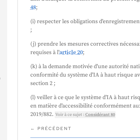
48
;
(i) respecter les obligations d'enregistrement 
;
(j) prendre les mesures correctives nécessai
requises à l'
article 20
;
e
(k) à la demande motivée d'une autorité na
conformité du système d'IA à haut risque av
à
section 2 ;
(l) veiller à ce que le système d'IA à haut r
en matière d'accessibilité conformément aux
2019/882.
Voir à ce sujet :
Considérant 80
←
PRÉCÉDENT