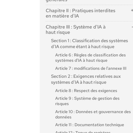
Article 1 : Objet
Chapitre II : Pratiques interdites
Article 2 : Champ d'application
en matière d'IA
Article 3 : Définitions
Article 5 : Pratiques interdites en matière
Chapitre III : Système d'IA à
d'IA
Article 4 : Maîtrise de l'IA
haut risque
Section 1 : Classification des systèmes
d'IA comme étant à haut risque
Article 6 : Règles de classification des
systèmes d'IA à haut risque
Article 7 : modifications de l'annexe III
Section 2 : Exigences relatives aux
systèmes d'IA à haut risque
Article 8 : Respect des exigences
Article 9 : Système de gestion des
risques
Article 10 : Données et gouvernance des
données
Article 11 : Documentation technique
Article 12 : Tenue de registres