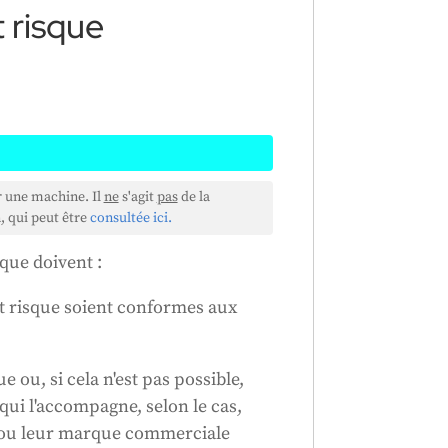
 risque
 fournissent des systèmes d'IA à
r une machine. Il
ne
s'agit
pas
de la
les. Elles doivent s'assurer que
, qui peut être
consultée ici.
 spécifiques et indiquer leurs
que doivent :
e. Elles doivent disposer d'un
ver certains documents et
aut risque soient conformes aux
ystème d'IA, ils doivent le faire
 la réglementation. Ils doivent
oduit pour indiquer qu'il est
e ou, si cela n'est pas possible,
nregistrer le produit, résoudre
ui l'accompagne, selon le cas,
mations nécessaires et prouver
 ou leur marque commerciale