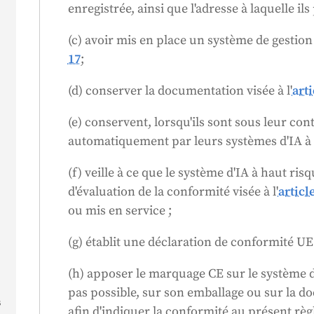
qu'il est conforme aux normes si les autor
enregistrée, ainsi que l'adresse à laquelle il
système d'IA doit également être accessib
(c) avoir mis en place un système de gestion 
de l'UE.
17
;
(d) conserver la documentation visée à l'
arti
(e) conservent, lorsqu'ils sont sous leur con
automatiquement par leurs systèmes d'IA à ha
(f) veille à ce que le système d'IA à haut ri
d'évaluation de la conformité visée à l'
articl
ou mis en service ;
(g) établit une déclaration de conformité U
(h) apposer le marquage CE sur le système d'I
pas possible, sur son emballage ou sur la 
s
afin d'indiquer la conformité au présent rè