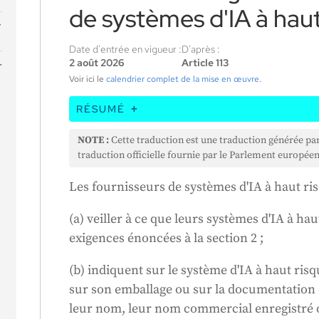
de systèmes d'IA à haut
Date d'entrée en vigueur :
D'après :
2 août 2026
Article 113
Voir ici le
calendrier complet de la mise en œuvre
.
RÉSUMÉ
Cet article précise que les entreprises qui
NOTE :
Cette traduction est une traduction générée pa
haut risque doivent respecter certaines règ
traduction officielle fournie par le Parlement européen
leurs systèmes d'IA répondent à des normes
Les fournisseurs de systèmes d'IA à haut ris
coordonnées sur le produit ou son emballag
système de gestion de la qualité et conser
(a) veiller à ce que leurs systèmes d'IA à h
registres. Avant de vendre ou d'utiliser le s
exigences énoncées à la section 2 ;
vérifier pour s'assurer qu'il est conforme à
également apposer le marquage CE sur le pr
(b) indiquent sur le système d'IA à haut risqu
conforme aux normes de l'UE. Ils doivent e
sur son emballage ou sur la documentation q
les problèmes éventuels, fournir les infor
leur nom, leur nom commercial enregistré