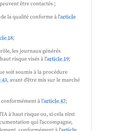
ités le leur demandent. Le
s peuvent être contactés ;
le conformément aux directives
de la qualité conforme à l'
article
Généré par
CLaiRK
, édité par nous.
cle 18
;
trôle, les journaux générés
ut risque visés à l'
article 19
;
sque soit soumis à la procédure
e 43
, avant d'être mis sur le marché
E conformément à l'
article 47
;
A à haut risque ou, si cela n'est
documentation qui l'accompagne,
glement, conformément à l'
article