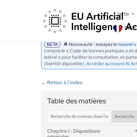
L'acte
FR
BETA
🔔 Nouveauté : essayez le
nouvel «
compris le « Code de bonnes pratiques » et d
latéral » pour faciliter la consultation, et p
(bientôt disponible)
.
Accéder au nouvel AI Ac
←
Retour à l'index
Table des matières
Chapitre I : Dispositions
générales