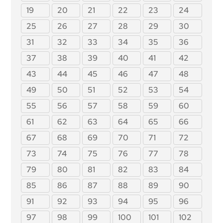
fournisseurs de systèmes d'IA à haut risque
Article 105 : modification de la directive 2014/90/UE
19
20
21
22
23
24
Article 76 : Supervision des tests en conditions
réelles par les autorités de surveillance du marché
Article 23 : Obligations des importateurs
Article 106 : modification de la directive (UE)
25
26
27
28
29
30
2016/797
Article 77 : Pouvoirs des autorités chargées de la
Article 24 : Obligations des distributeurs
protection des droits fondamentaux
31
32
33
34
35
36
Article 107 : Modification du règlement (UE) 2018/858
Article 25 : Responsabilités tout au long de la chaîne
Article 78 : Confidentialité
de valeur de l'IA
Article 108 : Modifications du règlement (UE)
37
38
39
40
41
42
2018/1139
Article 79 : Procédure au niveau national pour
Article 26 : Obligations des déployeurs de systèmes
43
44
45
46
47
48
traiter les systèmes d'IA présentant un risque
d'IA à haut risque
Article 109 : Modification du règlement (UE)
2019/2144
49
50
51
52
53
54
Article 80 : Procédure de traitement des systèmes
Article 27 : Évaluation de l'impact sur les droits
d'IA classés par le fournisseur comme ne
fondamentaux des systèmes d'IA à haut risque
Article 110 : modification de la directive (UE)
55
56
57
58
59
60
présentant pas de risque élevé en application de
2020/1828
Section 4 : Autorités de notification et organismes
l'annexe III
61
62
63
64
65
66
notifiés
Article 111 : Systèmes d'IA déjà mis sur le marché ou
Article 81 : Procédure de sauvegarde de l'Union
mis en service et modèles d'IA à usage général déjà
Article 28 : Autorités de notification
67
68
69
70
71
72
mis sur le marché [sic]
Article 82 : Systèmes d'IA conformes présentant un
Article 29 : Demande de notification d'un organisme
risque
73
74
75
76
77
78
Article 112 : Évaluation et réexamen
d'évaluation de la conformité
Article 83 : Non-respect formel
Article 113 : Entrée en vigueur et application
79
80
81
82
83
84
Article 30 : Procédure de notification
Article 84 : Structures de soutien aux essais de l'IA
Article 31 : Exigences relatives aux organismes
85
86
87
88
89
90
de l'Union
notifiés
Section 4 : Recours
91
92
93
94
95
96
Article 32 : Présomption de conformité aux
Article 85 : Droit de déposer une plainte auprès
exigences relatives aux organismes notifiés
97
98
99
100
101
102
d'une autorité de surveillance du marché