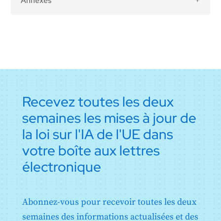
Annexes
Article 43 : Évaluation de la conformité
Annexe I : Liste de la législation d'harmonisation de
Article 44 : Certificats
l'Union
Article 45 : Obligations d'information des
Annexe II : Liste des infractions pénales visées à
organismes notifiés
l'article 5, paragraphe 1, premier alinéa, point h) iii)
Article 46 : Dérogation à la procédure d'évaluation
Annexe III : Systèmes d'IA à haut risque visés à
de la conformité
l'article 6, paragraphe 2
Article 47 : Déclaration de conformité de l'UE
Annexe IV : Documentation technique visée à l'article
Article 48 : Marquage CE
11, paragraphe 1
Recevez toutes les deux
Article 49 : Enregistrement
Annexe V : Déclaration de conformité de l'UE
semaines les mises à jour de
Annexe VI : Procédure d'évaluation de la conformité
basée sur le contrôle interne
la loi sur l'IA de l'UE dans
Annexe VII : Conformité sur la base d'une évaluation
du système de gestion de la qualité et d'une
votre boîte aux lettres
évaluation de la documentation technique
électronique
Annexe VIII : Informations à fournir lors de
l'enregistrement des systèmes d'IA à haut risque
conformément à l'article 49
Annexe IX : Informations à fournir lors de
Abonnez-vous pour recevoir toutes les deux
l'enregistrement des systèmes d'IA à haut risque
énumérés à l'annexe III en ce qui concerne les essais
semaines des informations actualisées et des