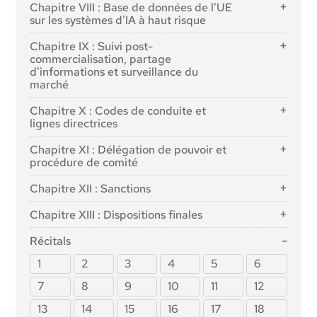
Section 1 : Gouvernance au niveau de l'Union
Article 58 : Modalités et fonctionnement des "bacs à
Chapitre VIII : Base de données de l'UE
Article 11 : Documentation technique
sable" réglementaires en matière d'IA
Section 2 : Obligations des fournisseurs de
sur les systèmes d'IA à haut risque
Article 64 : Office AI
Article 12 : Tenue de registres
modèles d'IA à usage général
Article 59 : Traitement ultérieur de données à
Article 71 : Base de données de l'UE sur les systèmes
Article 65 : Création et structure du Comité
Article 13 : Transparence et information des
Chapitre IX : Suivi post-
caractère personnel pour le développement de
d'IA à haut risque énumérés à l'annexe III
européen de l'intelligence artificielle
Article 53 : Obligations des fournisseurs de modèles
entreprises de déploiement
commercialisation, partage
certains systèmes d'intelligence artificielle dans
d'IA à usage général
d'informations et surveillance du
Article 66 : Tâches du conseil d'administration
l'intérêt public au sein de l'enceinte réglementaire sur
Article 14 : Surveillance humaine
marché
Article 54 : Représentants autorisés des
l'intelligence artificielle
Article 67 : Forum consultatif
Article 15 : Précision, robustesse et cybersécurité
fournisseurs de modèles d'IA à usage général
Section 1 : Surveillance après la mise sur le marché
Article 60 : Essais de systèmes d'IA à haut risque dans
Article 68 : Groupe scientifique d'experts
Chapitre X : Codes de conduite et
Section 3 : Obligations des fournisseurs et des
Section 3 : Obligations des fournisseurs de
des conditions réelles en dehors des "bacs à sable"
indépendants
lignes directrices
Article 72 : Surveillance des fournisseurs après la
déployeurs de systèmes d'IA à haut risque et des
modèles d'IA à usage général présentant un risque
réglementaires en matière d'IA
mise sur le marché et plan de surveillance après la
Article 69 : Accès des États membres à la réserve
autres parties
Article 95 : Codes de conduite pour l'application
systémique
Chapitre XI : Délégation de pouvoir et
mise sur le marché pour les systèmes d'IA à haut
Article 61 : Consentement éclairé à la participation à
d'experts
volontaire d'exigences spécifiques
procédure de comité
Article 16 : Obligations des fournisseurs de
risque
des essais dans des conditions réelles en dehors des
Article 55 : Obligations des fournisseurs de modèles
Section 2 : Autorités nationales compétentes
Article 96 : Lignes directrices de la Commission sur la
systèmes d'IA à haut risque
"bacs à sable" réglementaires en matière d'IA
d'IA à usage général présentant un risque
Section 2 : Partage d'informations sur les
Article 97 : Exercice de la délégation
mise en œuvre du présent règlement
Chapitre XII : Sanctions
systémique
Article 70 : Désignation des autorités nationales
Article 17 : Système de gestion de la qualité
Article 62 : Mesures pour les fournisseurs et les
incidents graves
Article 98 : Procédure du comité
compétentes et du point de contact unique
déployeurs, en particulier les PME, y compris les
Article 99 : Sanctions
Section 4 : Codes de pratique
Article 18 : Conservation de la documentation
Chapitre XIII : Dispositions finales
Article 73 : Notification des incidents graves
entreprises en phase de démarrage
Article 100 : Amendes administratives à l'encontre des
Article 56 : Codes de pratique
Article 19 : Journaux générés automatiquement
Article 102 : Modification du règlement (CE) n°
Section 3 : Exécution
Article 63 : Dérogations pour des opérateurs
institutions, organes et organismes de l'Union
Récitals
300/2008
Article 20 : Actions correctives et obligation
spécifiques
Article 74 : Surveillance du marché et contrôle des
Article 101 : Amendes pour les fournisseurs de
1
2
3
4
5
6
d'information
Article 103 : Modification du règlement (UE) n°
systèmes d'IA dans le marché de l'Union
modèles d'IA à usage général
167/2013
Article 21 : Coopération avec les autorités
7
8
9
10
11
12
Article 75 : Assistance mutuelle, surveillance du
compétentes
Article 104 : Modification du règlement (UE) n°
marché et contrôle des systèmes d'IA à usage
13
14
15
16
17
18
168/2013
général
Article 22 : Représentants autorisés des