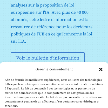
en conditions réelles conformément à l'article 60
analyses sur la proposition de loi
Annexe X : Actes législatifs de l'Union sur les
européenne sur l'IA. Avec plus de 40 000
systèmes d'information à grande échelle dans le
domaine de la liberté, de la sécurité et de la justice
abonnés, cette lettre d'information est la
Annexe XI : Documentation technique visée à l'article
ressource de référence pour les décideurs
53, paragraphe 1, point a) - Documentation technique
destinée aux fournisseurs de modèles d'IA à usage
politiques de l'UE en ce qui concerne la loi
général
sur l'IA.
Annexe XII : Informations relatives à la transparence
visées à l'article 53, paragraphe 1, point b) -
Documentation technique à l'intention des
fournisseurs de modèles d'IA à usage général aux
Voir le bulletin d'information
fournisseurs en aval qui intègrent le modèle dans leur
système d'IA
Gérer le consentement
Annexe XIII : Critères de désignation des modèles d'IA
à usage général présentant un risque systémique
visés à l'article 51
Afin de fournir les meilleures expériences, nous utilisons des technologies
telles que les cookies pour stocker et/ou accéder aux informations relatives
à l'appareil. Le fait de consentir à ces technologies nous permettra de
traiter des données telles que le comportement de navigation ou des
identifiants uniques sur ce site. Le fait de ne pas consentir ou de retirer son
consentement peut avoir un effet négatif sur certaines caractéristiques et
fonctions.