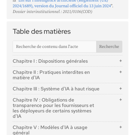
la "
Loi sur l'intelligence artificielle (Règlement (UE)
2024/1689), version du Journal officiel du 13 juin 2024
".
Dossier interinstitutionnel : 2021/0106(COD)
Table des matières
Chapitre I : Dispositions générales
Article 1 : Objet
Chapitre II : Pratiques interdites en
Article 2 : Champ d'application
matière d'IA
Article 3 : Définitions
Article 5 : Pratiques interdites en matière d'IA
Chapitre III : Système d'IA à haut risque
Article 4 : Maîtrise de l'IA
Section 1 : Classification des systèmes d'IA comme
Chapitre IV : Obligations de
étant à haut risque
transparence pour les fournisseurs et
les déployeurs de certains systèmes
Article 6 : Règles de classification des systèmes d'IA
d'IA
à haut risque
Article 50 : Obligations de transparence pour les
Article 7 : modifications de l'annexe III
Chapitre V : Modèles d'IA à usage
fournisseurs et les déployeurs de certains systèmes
général
Section 2 : Exigences relatives aux systèmes d'IA à