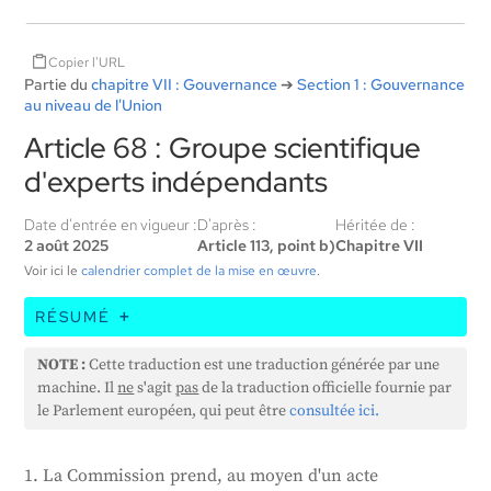
Copier l'URL
Partie du
chapitre VII : Gouvernance
➔
Section 1 : Gouvernance
au niveau de l'Union
Article 68 : Groupe scientifique
d'experts indépendants
Date d'entrée en vigueur :
D'après :
Héritée de :
2 août 2025
Article 113, point b)
Chapitre VII
Voir ici le
calendrier complet de la mise en œuvre
.
RÉSUMÉ
L'UE met en place un groupe d'experts indépendants
NOTE :
Cette traduction est une traduction générée par une
pour l'aider à faire appliquer sa réglementation en
machine. Il
ne
s'agit
pas
de la traduction officielle fournie par
matière d'IA. Ce groupe sera composé d'experts
le Parlement européen, qui peut être
consultée ici.
choisis par la Commission, qui disposent de
connaissances actualisées en matière d'IA et sont
1. La Commission prend, au moyen d'un acte
indépendants de tout fournisseur de systèmes d'IA.