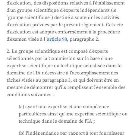
d'exécution, des dispositions relatives à l'établissement
Ils soutiendront l'Office de l'IA en l'alertant sur les
d'un groupe scientifique d'experts indépendants (le
risques potentiels, en l'aidant à développer des outils
"groupe scientifique") destiné à soutenir les activités
d'évaluation et en le conseillant sur la classification
d'exécution prévues par le présent règlement. Cet acte
des modèles d'IA. Les experts travailleront de
d'exécution est adopté conformément à la procédure
manière impartiale et confidentielle et ne recevront
d'examen visée à l
'article 98
, paragraphe 2.
d'instructions de personne. Ils devront également
déclarer leurs intérêts afin d'éviter les conflits. La
2. Le groupe scientifique est composé d'experts
Commission décidera du nombre d'experts
sélectionnés par la Commission sur la base d'une
nécessaires et veillera à une représentation
expertise scientifique ou technique actualisée dans le
équitable.
domaine de l'IA nécessaire à l'accomplissement des
Généré par
CLaiRK
, édité par nous.
tâches visées au paragraphe 3, et qui doivent être en
mesure de démontrer qu'ils remplissent l'ensemble des
conditions suivantes :
(a) ayant une expertise et une compétence
particulières ainsi qu'une expertise scientifique ou
technique dans le domaine de l'IA ;
(b) l'indépendance par rapport à tout fournisseur