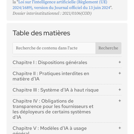
la "
Loi sur l'intelligence artificielle (Règlement (UE)
2024/1689), version du Journal officiel du 13 juin 2024
".
Dossier interinstitutionnel : 2021/0106(COD)
Table des matières
Chapitre I : Dispositions générales
Article 1 : Objet
Chapitre II : Pratiques interdites en
Article 2 : Champ d'application
matière d'IA
Article 3 : Définitions
Article 5 : Pratiques interdites en matière d'IA
Chapitre III : Système d'IA à haut risque
Article 4 : Maîtrise de l'IA
Section 1 : Classification des systèmes d'IA comme
Chapitre IV : Obligations de
étant à haut risque
transparence pour les fournisseurs et
les déployeurs de certains systèmes
Article 6 : Règles de classification des systèmes d'IA
d'IA
à haut risque
Article 50 : Obligations de transparence pour les
Article 7 : modifications de l'annexe III
Chapitre V : Modèles d'IA à usage
fournisseurs et les déployeurs de certains systèmes
général