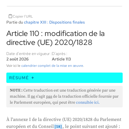
Copier l'URL
Partie du
chapitre XIII : Dispositions finales
Article 110 : modification de la
directive (UE) 2020/1828
Date d'entrée en vigueur :
D'après :
2 août 2026
Article 113
Voir ici le
calendrier complet de la mise en œuvre
.
RÉSUMÉ
L'Union européenne a apporté une modification à
NOTE :
Cette traduction est une traduction générée par une
une directive à partir de 2020. Cette modification
machine. Il
ne
s'agit
pas
de la traduction officielle fournie par
ajoute un nouveau point à la directive, qui introduit
le Parlement européen, qui peut être
consultée ici.
des règles harmonisées en matière d'intelligence
artificielle. Ces règles modifient également plusieurs
À l'annexe I de la directive (UE) 2020/1828 du Parlement
autres règlements et directives, dont la loi sur
européen et du Conseil
, le point suivant est ajouté :
[58]
l'intelligence artificielle. Tout cela fait partie des