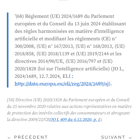
efforts continus de l'UE pour réglementer
l'intelligence artificielle et protéger les intérêts des
'(68) Règlement (UE) 2024/1689 du Parlement
consommateurs.
européen et du Conseil du 13 juin 2024 établissant
des règles harmonisées en matière d'intelligence
Généré par
CLaiRK
, édité par nous.
artificielle et modifiant les règlements (CE) n°
300/2008, (UE) n° 167/2013, (UE) n° 168/2013, (UE)
2018/858, (UE) 2018/1139 et (UE) 2019/2144 et les
directives 2014/90/UE, (UE) 2016/797 et (UE)
2020/1828 (loi sur l'intelligence artificielle) (JO L,
2024/1689, 12.7.2024, ELI
:
http://data.europa.eu/eli/reg/2024/1689/oj)
.
[58] Directive (UE) 2020/1828 du Parlement européen et du Conseil
du 25 novembre 2020 relative aux actions représentatives en matière
de protection des intérêts collectifs des consommateurs et abrogeant
la directive 2009/22/CE
(JO L 409 du 4.12.2020, p. 1
).
←
PRÉCÉDENT
SUIVANT
→