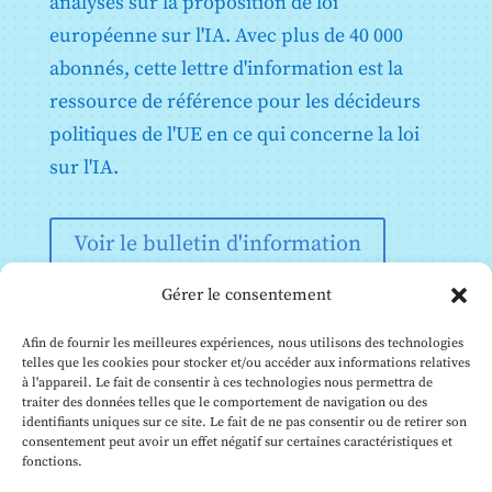
analyses sur la proposition de loi
Annexe X : Actes législatifs de l'Union sur les
91
92
93
94
95
96
Article 43 : Évaluation de la conformité
européenne sur l'IA. Avec plus de 40 000
systèmes d'information à grande échelle dans le
97
98
99
100
101
102
Article 44 : Certificats
domaine de la liberté, de la sécurité et de la justice
abonnés, cette lettre d'information est la
Article 45 : Obligations d'information des
Annexe XI : Documentation technique visée à l'article
103
104
105
106
107
108
ressource de référence pour les décideurs
organismes notifiés
53, paragraphe 1, point a) - Documentation technique
109
110
111
112
113
114
destinée aux fournisseurs de modèles d'IA à usage
politiques de l'UE en ce qui concerne la loi
Article 46 : Dérogation à la procédure d'évaluation
général
de la conformité
115
116
117
118
119
120
sur l'IA.
Annexe XII : Informations relatives à la transparence
Article 47 : Déclaration de conformité de l'UE
visées à l'article 53, paragraphe 1, point b) -
121
122
123
124
125
126
Article 48 : Marquage CE
Documentation technique à l'intention des
127
128
129
130
131
132
fournisseurs de modèles d'IA à usage général aux
Article 49 : Enregistrement
Voir le bulletin d'information
fournisseurs en aval qui intègrent le modèle dans leur
133
134
135
136
137
138
système d'IA
Gérer le consentement
139
140
141
142
143
144
Annexe XIII : Critères de désignation des modèles d'IA
à usage général présentant un risque systémique
145
146
147
148
149
150
visés à l'article 51
Afin de fournir les meilleures expériences, nous utilisons des technologies
telles que les cookies pour stocker et/ou accéder aux informations relatives
151
152
153
154
155
156
à l'appareil. Le fait de consentir à ces technologies nous permettra de
157
158
159
160
161
162
traiter des données telles que le comportement de navigation ou des
identifiants uniques sur ce site. Le fait de ne pas consentir ou de retirer son
163
164
165
166
167
168
consentement peut avoir un effet négatif sur certaines caractéristiques et
fonctions.
169
170
171
172
173
174