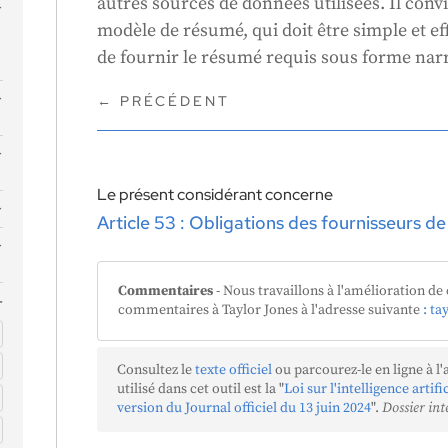
autres sources de données utilisées. Il convi
modèle de résumé, qui doit être simple et ef
c
de fournir le résumé requis sous forme narr
←
PRÉCÉDENT
a
Le présent considérant concerne
Article 53 : Obligations des fournisseurs d
t
Commentaires
- Nous travaillons à l'amélioration de 
commentaires à Taylor Jones à l'adresse suivante
: ta
Consultez le
texte officiel
ou parcourez-le en ligne à l'
utilisé dans cet outil est la "
Loi sur l'intelligence artif
version du Journal officiel du 13 juin 2024
".
Dossier int
s