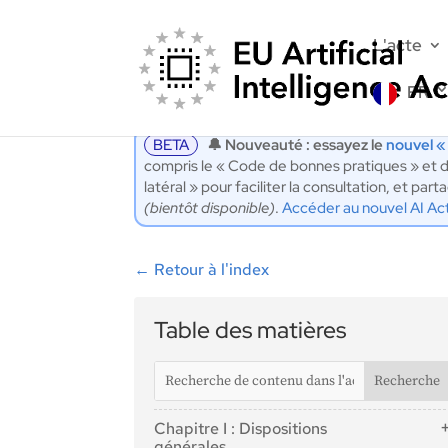
L'acte
FR
BETA
🔔 Nouveauté : essayez le
nouvel «
compris le « Code de bonnes pratiques » et d
latéral » pour faciliter la consultation, et p
(bientôt disponible)
.
Accéder au nouvel AI Ac
←
Retour à l'index
Table des matières
Chapitre I : Dispositions
générales