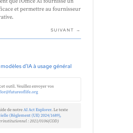
ent que l'Office AI fournisse un
ficace et permettre au fournisseur
ative.
SUIVANT
→
e modèles d'IA à usage général
cet outil. Veuillez envoyer vos
ylor@futureoflife.org
aide de notre
AI Act Explorer
. Le texte
icielle (Règlement (UE) 2024/1689),
erinstitutionnel : 2021/0106(COD)