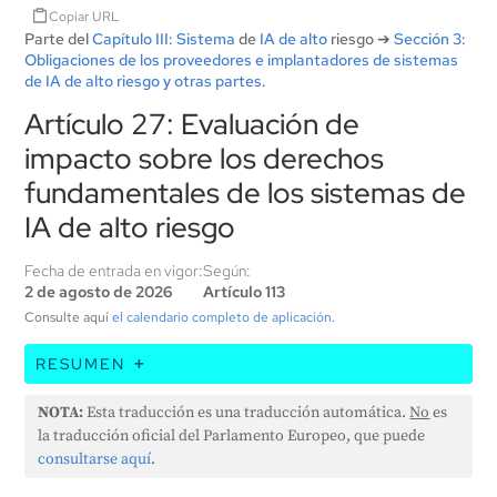
Copiar URL
Parte del
Capítulo III: Sistema
de
IA de alto
riesgo ➔
Sección 3:
Obligaciones de los proveedores e implantadores de sistemas
de IA de alto riesgo y otras partes
.
Artículo 27: Evaluación de
impacto sobre los derechos
fundamentales de los sistemas de
IA de alto riesgo
Fecha de entrada en vigor:
Según:
2 de agosto de 2026
Artículo 113
Consulte aquí
el calendario completo de aplicación
.
RESUMEN
Antes de utilizar un sistema de IA de alto riesgo, los
NOTA:
Esta traducción es una traducción automática.
No
es
organismos públicos y las entidades privadas que
la traducción oficial del Parlamento Europeo, que puede
prestan servicios públicos deben evaluar cómo
consultarse aquí
.
podría afectar el sistema a los derechos