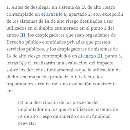
fundamentales de las personas. Esto incluye
1. Antes de desplegar un sistema de IA de alto riesgo
describir cómo y cuándo se utilizará el sistema, a
contemplado en
el artículo 6
, apartado 2, con excepción
quién puede afectar y qué riesgos puede plantear.
de los sistemas de IA de alto riesgo destinados a ser
También deben describir cómo supervisarán los
utilizados en el ámbito enumerado en el punto 2 del
humanos el sistema y qué medidas se tomarán si se
anexo
III
, los desplegadores que sean organismos de
materializan los riesgos. Esta evaluación debe
Derecho público o entidades privadas que presten
hacerse para el primer uso del sistema, pero puede
servicios públicos, y los desplegadores de sistemas de
actualizarse si es necesario. Los resultados deben
IA de alto riesgo contemplados en
el anexo III
, punto 5,
comunicarse a la autoridad de vigilancia del
letras b) y c), realizarán una evaluación del impacto
mercado, a menos que estén exentos. La Oficina de
sobre los derechos fundamentales que la utilización de
IA proporcionará una plantilla para ayudar en este
dicho sistema pueda producir. A tal efecto, los
proceso.
implantadores realizarán una evaluación consistente
Generado por
CLaiRK
, editado por nosotros.
en:
(a) una descripción de los procesos del
implantador en los que se utilizará el sistema de
IA de alto riesgo de acuerdo con su finalidad
prevista;