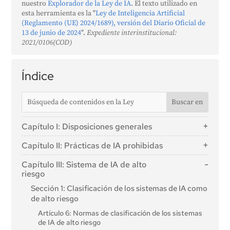
nuestro
Explorador de la Ley de IA
. El texto utilizado en
esta herramienta es la "
Ley de Inteligencia Artificial
(Reglamento (UE) 2024/1689), versión del Diario Oficial de
13 de junio de 2024
".
Expediente interinstitucional:
2021/0106(COD)
Índice
Capítulo I: Disposiciones generales
Artículo 1: Objeto
Capítulo II: Prácticas de IA prohibidas
Artículo 2: Ámbito de aplicación
Artículo 5: Prácticas de IA prohibidas
Capítulo III: Sistema de IA de alto
Artículo 3: Definiciones
riesgo
Artículo 4: Alfabetización en IA
Sección 1: Clasificación de los sistemas de IA como
de alto riesgo
Artículo 6: Normas de clasificación de los sistemas
de IA de alto riesgo