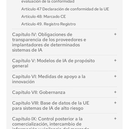
evaluación de la conformidad
Artículo 47 Declaración de conformidad de la UE
Artículo 48: Marcado CE
Artículo 49. Registro Registro
Capítulo IV: Obligaciones de
transparencia de los proveedores e
implantadores de determinados
sistemas de IA
Artículo 50: Obligaciones de transparencia para
Capítulo V: Modelos de IA de propósito
proveedores e implantadores de determinados
general
sistemas de IA
Sección 1: Normas de clasificación
Capítulo VI: Medidas de apoyo a la
innovación
Artículo 51: Clasificación de los modelos de IA de
propósito general como modelos de IA de propósito
Artículo 57: Espacios aislados de regulación de la IA
Capítulo VII: Gobernanza
general con riesgo sistémico
Artículo 58: Disposiciones detalladas y
Artículo 52: Procedimiento
Sección 1: Gobernanza a escala de la Unión
funcionamiento de los espacios aislados de regulación
Capítulo VIII: Base de datos de la UE
de la IA
Sección 2: Obligaciones de los proveedores de
para sistemas de IA de alto riesgo
Artículo 64: Oficina de AI
modelos de IA de propósito general
Artículo 59: Tratamiento posterior de datos
Artículo 71: Base de datos de la UE para los sistemas
Artículo 65: Creación y estructura del Consejo
Capítulo IX: Control posterior a la
personales para el desarrollo de determinados
de IA de alto riesgo enumerados en el anexo III
Europeo de Inteligencia Artificial
Artículo 53. Obligaciones de los proveedores de
comercialización, intercambio de
sistemas de IA de interés público en el espacio aislado
modelos de IA de propósito general Obligaciones de
Artículo 66: Funciones del Consejo