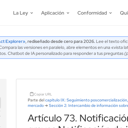
La Ley
Aplicación
Conformidad
Qui
ct Explorer»
, rediseñado desde cero para 2026.
Lee el texto ofic
mpara las versiones en paralelo, abre elementos en una «vista lat
tos. Chatbot de IA personalizado para responder a tus preguntas
(
Copiar URL
Parte del
capítulo IX: Seguimiento poscomercialización, 
mercado
➔
Sección 2: Intercambio de información sobr
Artículo 73. Notificaci