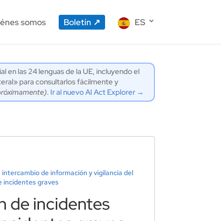
énes somos
Boletín
ES
ial en las 24 lenguas de la UE, incluyendo el
eral» para consultarlos fácilmente y
próximamente)
.
Ir al nuevo AI Act Explorer →
intercambio de información y vigilancia del
e incidentes graves
ón de incidentes