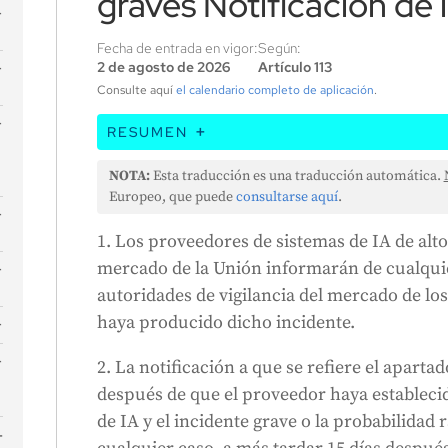
graves Notificación de 
Fecha de entrada en vigor:
Según:
2 de agosto de 2026
Artículo 113
Consulte aquí
el calendario completo de aplicación
.
RESUMEN
Este artículo establece que las empresas 
NOTA:
Esta traducción es una traducción automática.
de alto riesgo deben informar de cualquier 
Europeo, que puede
consultarse aquí
.
autoridades del país donde se haya produc
1. Los proveedores de sistemas de IA de alto
tan pronto como sepan que existe un víncul
mercado de la Unión informarán de cualquie
incidente, o si hay muchas probabilidades 
s
autoridades de vigilancia del mercado de lo
informar en un plazo de 15 días tras conocer
s
n
haya producido dicho incidente.
muy grave o generalizado, deben notificarlo
muere alguien, deben informar en un plazo
2. La notificación a que se refiere el apart
un informe inicial incompleto si es necesa
después de que el proveedor haya establecid
seguimiento con un informe completo. Tam
e
de IA y el incidente grave o la probabilidad 
s
incidente y colaborar con las autoridades.
l