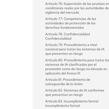
Artículo 22: Representantes autorizados
Artículo 76: Supervisión de las pruebas e
de los proveedores de sistemas de IA de
condiciones reales por las autoridades de
alto riesgo
vigilancia del mercado
Artículo 23: Obligaciones de los
Artículo 77: Competencias de las
importadores
autoridades de protección de los
derechos fundamentales
Artículo 24: Obligaciones de los
distribuidores
Artículo 78. Confidencialidad
Confidencialidad
Artículo 25: Responsabilidades a lo largo
de la cadena de valor de la IA
Artículo 79: Procedimiento a nivel
nacional para tratar los sistemas de IA
Artículo 26: Obligaciones de los
que presenten un riesgo
implantadores de sistemas de IA de alto
riesgo
Artículo 80: Procedimiento para tratar lo
sistemas de IA clasificados por el
Artículo 27: Evaluación de impacto sobre
proveedor como de riesgo no elevado en
los derechos fundamentales de los
aplicación del Anexo III
sistemas de IA de alto riesgo
Artículo 81: Procedimiento de
Sección 4: Autoridades de notificación 
salvaguardia de la Unión
organismos notificados
Artículo 82: Sistemas de IA conformes
Artículo 28 Autoridades de notificación
que presentan un riesgo
Artículo 29: Solicitud de notificación de
Artículo 83. Incumplimiento formal
un organismo de evaluación de la
Incumplimiento formal
conformidad