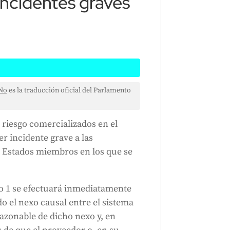
incidentes graves
que proporcionan sistemas de IA
No
es la traducción oficial del Parlamento
incidente grave a las
ido el incidente. Deben hacerlo
 riesgo comercializados en el
o entre su sistema de IA y el
r incidente grave a las
de que exista un vínculo. Deben
s Estados miembros en los que se
 el incidente. Si el incidente es
 en un plazo de dos días. Si
 de 10 días. Pueden presentar
ado 1 se efectuará inmediatamente
rio, pero deben hacer un
o el nexo causal entre el sistema
bién deben investigar el
razonable de dicho nexo y, en
 Las autoridades tomarán las