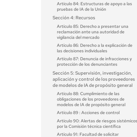
Artículo 84: Estructuras de apoyo a las
Artículo 30. Procedimiento de
pruebas de IA de la Unión
notificación Procedimiento de
notificación
Sección 4: Recursos
Artículo 31: Requisitos relativos a los
Artículo 85: Derecho a presentar una
organismos notificados
reclamación ante una autoridad de
vigilancia del mercado
Artículo 32. Presunción de conformidad
Presunción de conformidad con los
Artículo 86: Derecho a la explicación de
requisitos relativos a los organismos
las decisiones individuales
notificados
Artículo 87: Denuncia de infracciones y
Artículo 33. Filiales de los organismos
protección de los denunciantes
notificados y subcontratistas Filiales de
Sección 5: Supervisión, investigación,
los organismos notificados y
aplicación y control de los proveedores
subcontratación
de modelos de IA de propósito general
Artículo 34. Obligaciones operativas de
los organismos notificados Obligaciones
Artículo 88: Cumplimiento de las
operativas de los organismos notificados
obligaciones de los proveedores de
modelos de IA de propósito general
Artículo 35: Números de identificación y
listas de organismos notificados
Artículo 89 : Acciones de control
Artículo 36: Modificaciones de las
Artículo 90: Alertas de riesgos sistémico
notificaciones
por la Comisión técnica científica
Artículo 37: Impugnación de la
Artículo 91: Facultad de solicitar