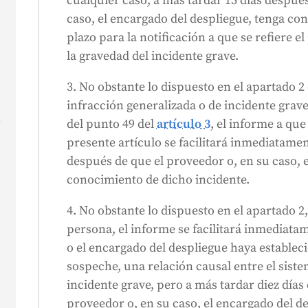
cualquier caso, a más tardar 15 días después
medidas oportunas en un plazo de siete día
caso, el encargado del despliegue, tenga con
plazo para la notificación a que se refiere 
la gravedad del incidente grave.
n
3. No obstante lo dispuesto en el apartado 2 
infracción generalizada o de incidente grave,
a
A
del punto 49 del
artículo 3
, el informe a que
n
presente artículo se facilitará inmediatamen
después de que el proveedor o, en su caso, 
conocimiento de dicho incidente.
4. No obstante lo dispuesto en el apartado 2
persona, el informe se facilitará inmediat
o el encargado del despliegue haya establec
r
sospeche, una relación causal entre el sistem
incidente grave, pero a más tardar diez días
proveedor o, en su caso, el encargado del d