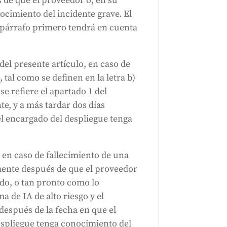
 de que el proveedor o, en su
s.
ocimiento del incidente grave. El
Generado por
CLaiRK
, editado por nosotros.
el párrafo primero tendrá en cuenta
del presente artículo, en caso de
 tal como se definen en la letra b)
 se refiere el apartado 1 del
te, y a más tardar dos días
el encargado del despliegue tenga
, en caso de fallecimiento de una
amente después de que el proveedor
ido, o tan pronto como lo
a de IA de alto riesgo y el
 después de la fecha en que el
espliegue tenga conocimiento del