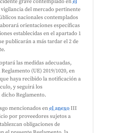
 incidente grave contemplado en
el
de vigilancia del mercado pertinente
públicos nacionales contemplados
laborará orientaciones específicas
iones establecidas en el apartado 1
se publicarán a más tardar el 2 de
te.
doptará las medidas adecuadas,
el Reglamento (UE) 2019/1020, en
 que haya recibido la notificación a
culo, y seguirá los
n dicho Reglamento.
riesgo mencionados en
el anexo
III
icio por proveedores sujetos a
stablezcan obligaciones de
 en el presente Reglamento, la