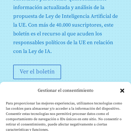
Anexo IX: Información que debe presentarse al
registrar los sistemas de IA de alto riesgo enumerados
información actualizada y análisis de la
en el anexo III en relación con las pruebas en
propuesta de Ley de Inteligencia Artificial de
condiciones reales de conformidad con el artículo 60
la UE. Con más de 40.000 suscriptores, este
Anexo X: Actos legislativos de la Unión sobre
sistemas informáticos de gran magnitud en el espacio
boletín es el recurso al que acuden los
de libertad, seguridad y justicia
responsables políticos de la UE en relación
Anexo XI: Documentación técnica a que se refiere la
letra a) del apartado 1 del artículo 53 - Documentación
con la Ley de IA.
técnica para proveedores de modelos de IA de
propósito general
Anexo XII: Información sobre transparencia a que se
Ver el boletín
refiere el artículo 53, apartado 1, letra b) -
Documentación técnica para proveedores de modelos
de IA de propósito general a proveedores intermedios
que integren el modelo en su sistema de IA
Gestionar el consentimiento
Anexo XIII: Criterios para la designación de los
modelos de IA de propósito general con riesgo
Para proporcionar las mejores experiencias, utilizamos tecnologías como
sistémico a que se refiere el artículo 51
las cookies para almacenar y/o acceder a la información del dispositivo.
Consentir estas tecnologías nos permitirá procesar datos como el
comportamiento de navegación o IDs únicos en este sitio. No consentir o
retirar el consentimiento, puede afectar negativamente a ciertas
características y funciones.