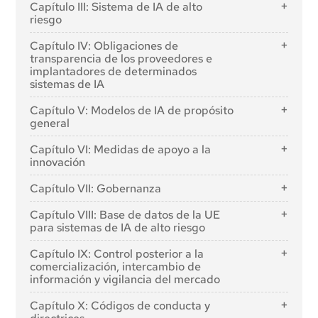
Capítulo III: Sistema de IA de alto
Artículo 3: Definiciones
riesgo
Artículo 4: Alfabetización en IA
Sección 1: Clasificación de los sistemas de IA como
Capítulo IV: Obligaciones de
de alto riesgo
transparencia de los proveedores e
implantadores de determinados
Artículo 6: Normas de clasificación de los sistemas
sistemas de IA
de IA de alto riesgo
Artículo 50: Obligaciones de transparencia para
Artículo 7: Modificaciones del anexo III
Capítulo V: Modelos de IA de propósito
proveedores e implantadores de determinados
general
Sección 2: Requisitos de los sistemas de IA de alto
sistemas de IA
riesgo
Sección 1: Normas de clasificación
Capítulo VI: Medidas de apoyo a la
Artículo 8: Cumplimiento de los requisitos
innovación
Artículo 51: Clasificación de los modelos de IA de
propósito general como modelos de IA de propósito
Artículo 9: Sistema de gestión de riesgos
Artículo 57: Espacios aislados de regulación de la IA
Capítulo VII: Gobernanza
general con riesgo sistémico
Artículo 10: Datos y gobernanza de datos
Artículo 58: Disposiciones detalladas y
Artículo 52: Procedimiento
Sección 1: Gobernanza a escala de la Unión
funcionamiento de los espacios aislados de regulación
Capítulo VIII: Base de datos de la UE
Artículo 11: Documentación técnica
de la IA
Sección 2: Obligaciones de los proveedores de
para sistemas de IA de alto riesgo
Artículo 64: Oficina de AI
Artículo 12: Mantenimiento de registros
modelos de IA de propósito general
Artículo 59: Tratamiento posterior de datos
Artículo 71: Base de datos de la UE para los sistemas
Artículo 65: Creación y estructura del Consejo
Artículo 13: Transparencia y suministro de
Capítulo IX: Control posterior a la
personales para el desarrollo de determinados
de IA de alto riesgo enumerados en el anexo III
Europeo de Inteligencia Artificial
Artículo 53. Obligaciones de los proveedores de
información a los empresarios
comercialización, intercambio de
sistemas de IA de interés público en el espacio aislado
modelos de IA de propósito general Obligaciones de
información y vigilancia del mercado
Artículo 66: Funciones del Consejo
de regulación de la IA
Artículo 14: Supervisión humana
los proveedores de modelos de IA de propósito
Artículo 67: Foro consultivo
Sección 1: Seguimiento postcomercialización
general
Artículo 60: Pruebas de sistemas de IA de alto riesgo
Artículo 15: Precisión, robustez y ciberseguridad
Capítulo X: Códigos de conducta y
en condiciones del mundo real fuera de los espacios
Artículo 68: Grupo científico de expertos
Artículo 54: Representantes autorizados de los