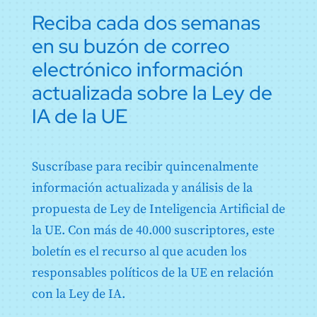
Anexo IV: Documentación técnica contemplada en el
Artículo 43. Evaluación de la conformidad
Reciba cada dos semanas
apartado 1 del artículo 11
Evaluación de la conformidad
Anexo V: Declaración de conformidad de la UE
Artículo 44. Certificados Certificados
en su buzón de correo
Anexo VI: Procedimiento de evaluación de la
Artículo 45: Obligaciones de información de los
electrónico información
conformidad basado en el control interno
organismos notificados
Anexo VII: Conformidad basada en la evaluación del
actualizada sobre la Ley de
Artículo 46: Excepción al procedimiento de
sistema de gestión de la calidad y en la evaluación de
evaluación de la conformidad
IA de la UE
la documentación técnica
Artículo 47 Declaración de conformidad de la UE
Anexo VIII: Información que debe presentarse en el
Artículo 48: Marcado CE
momento del registro de los sistemas de IA de alto
riesgo de conformidad con el artículo 49
Artículo 49. Registro Registro
Suscríbase para recibir quincenalmente
Anexo IX: Información que debe presentarse al
registrar los sistemas de IA de alto riesgo enumerados
información actualizada y análisis de la
en el anexo III en relación con las pruebas en
propuesta de Ley de Inteligencia Artificial de
condiciones reales de conformidad con el artículo 60
la UE. Con más de 40.000 suscriptores, este
Anexo X: Actos legislativos de la Unión sobre
sistemas informáticos de gran magnitud en el espacio
boletín es el recurso al que acuden los
de libertad, seguridad y justicia
responsables políticos de la UE en relación
Anexo XI: Documentación técnica a que se refiere la
letra a) del apartado 1 del artículo 53 - Documentación
con la Ley de IA.
técnica para proveedores de modelos de IA de
propósito general