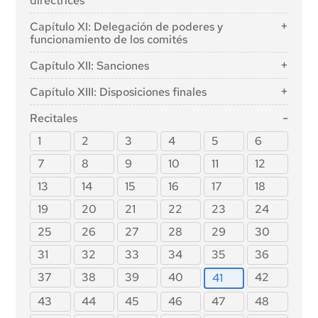
directrices
Artículo 72: Seguimiento postcomercialización por
Sección 3: Obligaciones de los proveedores e
aislados de regulación de la IA
independientes
proveedores de modelos de IA de uso general
parte de los proveedores y plan de seguimiento
implantadores de sistemas de IA de alto riesgo y
Artículo 95: Códigos de conducta para la aplicación
Capítulo XI: Delegación de poderes y
postcomercialización para sistemas de IA de alto
Artículo 61: Consentimiento informado para participar
Artículo 69: Acceso de los Estados miembros al
Sección 3: Obligaciones de los proveedores de
otras partes interesadas
voluntaria de requisitos específicos
funcionamiento de los comités
riesgo
en pruebas en condiciones reales fuera de los
grupo de expertos
modelos de IA de propósito general con riesgo
Artículo 96: Directrices de la Comisión sobre la
Artículo 16: Obligaciones de los proveedores de
espacios aislados de regulación de la IA
Sección 2: Intercambio de información sobre
Artículo 97: Ejercicio de la delegación
sistémico
Sección 2: Autoridades nacionales competentes
aplicación del presente Reglamento
Capítulo XII: Sanciones
sistemas de IA de alto riesgo
Artículo 62: Medidas para proveedores e
incidentes graves
Artículo 98: Procedimiento de comité
Artículo 55: Obligaciones de los proveedores de
Artículo 70: Designación de las autoridades
Artículo 17. Sistema de gestión de la calidad Sistema
implantadores, en particular las PYME, incluidas las
Artículo 99. Sanciones Sanciones
Capítulo XIII: Disposiciones finales
Artículo 73. Notificación de incidentes graves
modelos de IA de propósito general con riesgo
nacionales competentes y punto de contacto único
de gestión de la calidad
empresas de nueva creación
Artículo 100: Multas administrativas a las
Notificación de incidentes graves
sistémico
Artículo 102: Modificación del Reglamento (CE) nº
Artículo 18: Conservación de la documentación
Artículo 63: Excepciones para operadores específicos
instituciones, órganos y organismos de la Unión
Recitales
300/2008
Sección 3: Ejecución
Sección 4: Códigos de buenas prácticas
Artículo 19: Registros generados automáticamente
Artículo 101: Multas para proveedores de modelos de
1
2
3
4
5
6
Artículo 103: Modificación del Reglamento (UE) nº
Artículo 74: Vigilancia del mercado y control de los
Artículo 56: Códigos de buenas prácticas
IA de uso general
Artículo 20: Acciones correctoras y deber de
167/2013.
sistemas de IA en el mercado de la Unión
7
8
9
10
11
12
información
Artículo 104: Modificación del Reglamento (UE) nº
Artículo 75: Asistencia mutua, vigilancia del
Artículo 21: Cooperación con las autoridades
13
14
15
16
17
18
168/2013.
mercado y control de los sistemas de IA de uso
competentes
general
Artículo 105: Modificación de la Directiva 2014/90/UE
19
20
21
22
23
24
Artículo 22: Representantes autorizados de los
Artículo 76: Supervisión de las pruebas en
Artículo 106: Modificación de la Directiva (UE)
proveedores de sistemas de IA de alto riesgo
25
26
27
28
29
30
condiciones reales por las autoridades de vigilancia
2016/797
del mercado
Artículo 23: Obligaciones de los importadores
31
32
33
34
35
36
Artículo 107: Modificación del Reglamento (UE)
Artículo 77: Competencias de las autoridades de
Artículo 24: Obligaciones de los distribuidores
2018/858
37
38
39
40
42
41
protección de los derechos fundamentales
Artículo 25: Responsabilidades a lo largo de la
Artículo 108: Modificaciones del Reglamento (UE)
Artículo 78. Confidencialidad Confidencialidad
cadena de valor de la IA
43
44
45
46
47
48
2018/1139
Artículo 79: Procedimiento a nivel nacional para
Artículo 26: Obligaciones de los implantadores de