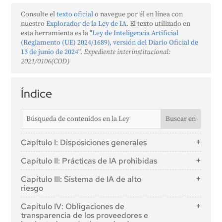
Consulte el
texto oficial
o navegue por él en línea con
nuestro
Explorador de la Ley de IA
. El texto utilizado en
esta herramienta es la "
Ley de Inteligencia Artificial
(Reglamento (UE) 2024/1689), versión del Diario Oficial de
13 de junio de 2024
".
Expediente interinstitucional:
2021/0106(COD)
Índice
Capítulo I: Disposiciones generales
Artículo 1: Objeto
Capítulo II: Prácticas de IA prohibidas
Artículo 2: Ámbito de aplicación
Artículo 5: Prácticas de IA prohibidas
Capítulo III: Sistema de IA de alto
Artículo 3: Definiciones
riesgo
Artículo 4: Alfabetización en IA
Sección 1: Clasificación de los sistemas de IA como
Capítulo IV: Obligaciones de
de alto riesgo
transparencia de los proveedores e