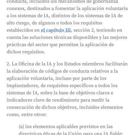
conducta, incluidos los mecanismos de gobernanza
promueva la alfabetización en IA, garantice la
conexos, destinados a fomentar la aplicación voluntaria
inclusión y la diversidad y evite impactos negativos
a los sistemas de IA, distintos de los sistemas de IA de
en grupos vulnerables. Estos códigos pueden ser
alto riesgo, de algunos o todos los requisitos
creados por proveedores de IA, implantadores o sus
establecidos en
el capítulo III
, sección 2, teniendo en
organizaciones representativas, y deben tener en
cuenta las soluciones técnicas disponibles y las mejores
cuenta los intereses y necesidades de las pequeñas
prácticas del sector que permitan la aplicación de
empresas y las startups.
dichos requisitos.
Generado por
CLaiRK
, editado por nosotros.
2. La Oficina de la IA y los Estados miembros facilitarán
la elaboración de códigos de conducta relativos a la
aplicación voluntaria, incluso por parte de los
implantadores, de requisitos específicos a todos los
sistemas de IA, sobre la base de objetivos claros e
indicadores clave de rendimiento para medir la
consecución de dichos objetivos, incluidos elementos
como, entre otros:
(a) los elementos aplicables previstos en las
directrices éticas de la Unión para una IA fiable;