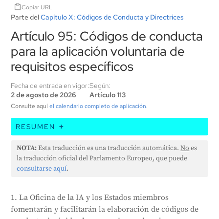
Copiar URL
Parte del
Capítulo X: Códigos de Conducta y Directrices
Artículo 95: Códigos de conducta
para la aplicación voluntaria de
requisitos específicos
Fecha de entrada en vigor:
Según:
2 de agosto de 2026
Artículo 113
Consulte aquí
el calendario completo de aplicación
.
RESUMEN
La Oficina de IA de la UE y los Estados miembros
NOTA:
Esta traducción es una traducción automática.
No
es
fomentarán la creación de códigos de conducta para
la traducción oficial del Parlamento Europeo, que puede
los sistemas de IA. Estos códigos promoverán la
consultarse aquí
.
adhesión voluntaria a determinadas normas,
teniendo en cuenta las soluciones técnicas y las
1. La Oficina de la IA y los Estados miembros
mejores prácticas del sector. También fomentarán un
fomentarán y facilitarán la elaboración de códigos de
uso de la IA que minimice el impacto ambiental,