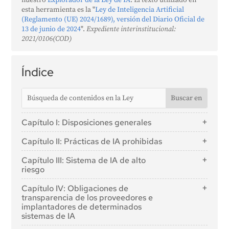
nuestro
Explorador de la Ley de IA
. El texto utilizado en
esta herramienta es la "
Ley de Inteligencia Artificial
(Reglamento (UE) 2024/1689), versión del Diario Oficial de
13 de junio de 2024
".
Expediente interinstitucional:
2021/0106(COD)
Índice
Capítulo I: Disposiciones generales
Artículo 1: Objeto
Capítulo II: Prácticas de IA prohibidas
Artículo 2: Ámbito de aplicación
Artículo 5: Prácticas de IA prohibidas
Capítulo III: Sistema de IA de alto
Artículo 3: Definiciones
riesgo
Artículo 4: Alfabetización en IA
Sección 1: Clasificación de los sistemas de IA como
Capítulo IV: Obligaciones de
de alto riesgo
transparencia de los proveedores e
implantadores de determinados
Artículo 6: Normas de clasificación de los sistemas
sistemas de IA
de IA de alto riesgo