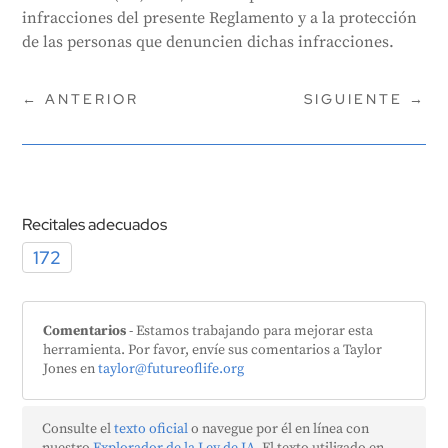
infringe las normas de la Ley de IA, puedes
infracciones del presente Reglamento y a la protección
denunciarlo. Y si lo denuncias, estarás protegido por
de las personas que denuncien dichas infracciones.
la legislación de la UE.
Generado por
CLaiRK
, editado por nosotros.
←
ANTERIOR
SIGUIENTE
→
Recitales adecuados
172
Comentarios
- Estamos trabajando para mejorar esta
herramienta. Por favor, envíe sus comentarios a Taylor
Jones en
taylor@futureoflife.org
Consulte el
texto oficial
o navegue por él en línea con