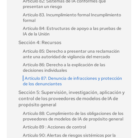
Artículo 82: Sistemas de IA conformes que
Artículo 28 Autoridades de notificación
presentan un riesgo
Artículo 29: Solicitud de notificación de un
Artículo 83. Incumplimiento formal Incumplimiento
organismo de evaluación de la conformidad
formal
Artículo 30. Procedimiento de notificación
Artículo 84: Estructuras de apoyo a las pruebas de
Procedimiento de notificación
IA de la Unión
Artículo 31: Requisitos relativos a los organismos
Sección 4: Recursos
notificados
Artículo 85: Derecho a presentar una reclamación
Artículo 32. Presunción de conformidad Presunción
ante una autoridad de vigilancia del mercado
de conformidad con los requisitos relativos a los
organismos notificados
Artículo 86: Derecho a la explicación de las
decisiones individuales
Artículo 33. Filiales de los organismos notificados y
subcontratistas Filiales de los organismos
Artículo 87: Denuncia de infracciones y protección
notificados y subcontratación
de los denunciantes
Artículo 34. Obligaciones operativas de los
Sección 5: Supervisión, investigación, aplicación y
organismos notificados Obligaciones operativas de
control de los proveedores de modelos de IA de
los organismos notificados
propósito general
Artículo 35: Números de identificación y listas de
Artículo 88: Cumplimiento de las obligaciones de los
organismos notificados
proveedores de modelos de IA de propósito general
Artículo 36: Modificaciones de las notificaciones
Artículo 89 : Acciones de control
Artículo 37: Impugnación de la competencia de los
Artículo 90: Alertas de riesgos sistémicos por la
organismos notificados