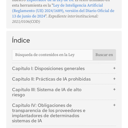
nuestro
Explorador de la Ley de IA
. El texto utilizado en
esta herramienta es la "
Ley de Inteligencia Artificial
(Reglamento (UE) 2024/1689), versión del Diario Oficial de
13 de junio de 2024
".
Expediente interinstitucional:
2021/0106(COD)
Índice
Capítulo I: Disposiciones generales
Artículo 1: Objeto
Capítulo II: Prácticas de IA prohibidas
Artículo 2: Ámbito de aplicación
Artículo 5: Prácticas de IA prohibidas
Capítulo III: Sistema de IA de alto
Artículo 3: Definiciones
riesgo
Artículo 4: Alfabetización en IA
Sección 1: Clasificación de los sistemas de IA como
Capítulo IV: Obligaciones de
de alto riesgo
transparencia de los proveedores e
implantadores de determinados
Artículo 6: Normas de clasificación de los sistemas
sistemas de IA
de IA de alto riesgo