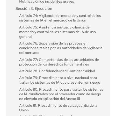
Notificación de incidentes graves
sistémico
Artículo 18: Conservación de la documentación
Artículo 63: Excepciones para operadores específicos
Sección 3: Ejecución
Sección 4: Códigos de buenas prácticas
Artículo 19: Registros generados automáticamente
Artículo 74: Vigilancia del mercado y control de los
Artículo 56: Códigos de buenas prácticas
Artículo 20: Acciones correctoras y deber de
sistemas de IA en el mercado de la Unión
información
Artículo 75: Asistencia mutua, vigilancia del
Artículo 21: Cooperación con las autoridades
mercado y control de los sistemas de IA de uso
competentes
general
Artículo 22: Representantes autorizados de los
Artículo 76: Supervisión de las pruebas en
proveedores de sistemas de IA de alto riesgo
condiciones reales por las autoridades de vigilancia
del mercado
Artículo 23: Obligaciones de los importadores
Artículo 77: Competencias de las autoridades de
Artículo 24: Obligaciones de los distribuidores
protección de los derechos fundamentales
Artículo 25: Responsabilidades a lo largo de la
Artículo 78. Confidencialidad Confidencialidad
cadena de valor de la IA
Artículo 79: Procedimiento a nivel nacional para
Artículo 26: Obligaciones de los implantadores de
tratar los sistemas de IA que presenten un riesgo
sistemas de IA de alto riesgo
Artículo 80: Procedimiento para tratar los sistemas
Artículo 27: Evaluación de impacto sobre los
de IA clasificados por el proveedor como de riesgo
derechos fundamentales de los sistemas de IA de
no elevado en aplicación del Anexo III
alto riesgo
Artículo 81: Procedimiento de salvaguardia de la
Sección 4: Autoridades de notificación y
Unión
organismos notificados