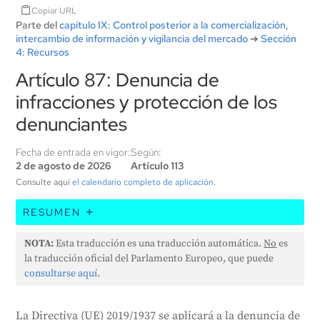
Copiar URL
Parte del
capítulo IX: Control posterior a la comercialización,
intercambio de información y vigilancia del mercado
➔
Sección
4: Recursos
Artículo 87: Denuncia de
infracciones y protección de los
denunciantes
Fecha de entrada en vigor:
Según:
2 de agosto de 2026
Artículo 113
Consulte aquí
el calendario completo de aplicación
.
RESUMEN
Este artículo trata sobre la denuncia de cualquier
NOTA:
Esta traducción es una traducción automática.
No
es
infracción de la Ley de AI y la protección de quienes
la traducción oficial del Parlamento Europeo, que puede
denuncian estas infracciones. Hace referencia a una
consultarse aquí
.
directiva anterior de la UE de 2019, que establece las
normas al respecto. En términos sencillos, si alguien
La Directiva (UE) 2019/1937 se aplicará a la denuncia de