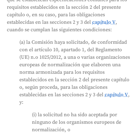
sistemas de IA cumplen estas normas comunes, se
requisitos establecidos en la sección 2 del presente
supone que cumplen los requisitos de la ley. Si no lo
capítulo o, en su caso, para las obligaciones
hacen, deben demostrar que cumplen los requisitos
establecidas en las secciones 2 y 3 del
capítulo V
,
de otra manera. Si un Estado miembro considera que
cuando se cumplan las siguientes condiciones:
las normas comunes no cumplen los requisitos,
puede pedir a la Comisión que las modifique.
(a) la Comisión haya solicitado, de conformidad
Generado por
CLaiRK
, editado por nosotros.
con el artículo 10, apartado 1, del Reglamento
(UE) n.o 1025/2012, a una o varias organizaciones
europeas de normalización que elaboren una
norma armonizada para los requisitos
establecidos en la sección 2 del presente capítulo
o, según proceda, para las obligaciones
establecidas en las secciones 2 y 3 del
capítulo V
,
y:
(i) la solicitud no ha sido aceptada por
ninguno de los organismos europeos de
normalización, o