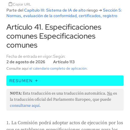
Copiar URL
Parte del
Capítulo III: Sistema de IA de alto
riesgo ➔
Sección 5:
Normas, evaluación de la conformidad, certificados, registro
Artículo 41. Especificaciones
comunes Especificaciones
comunes
Fecha de entrada en vigor:
Según:
2 de agosto de 2026
Artículo 113
Consulte aquí
el calendario completo de aplicación
.
RESUMEN
La Comisión de la UE puede crear normas comunes
NOTA:
Esta traducción es una traducción automática.
No
es
para los sistemas de IA si se cumplen determinadas
la traducción oficial del Parlamento Europeo, que puede
condiciones, como que los organismos europeos de
consultarse aquí
.
normalización no acepten una solicitud de creación
de una norma o que las normas creadas no aborden
1. La Comisión podrá adoptar actos de ejecución por los
problemas de derechos fundamentales. Si los
que se establezcan especificaciones comunes para los