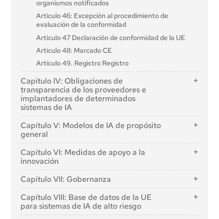
organismos notificados
Artículo 46: Excepción al procedimiento de
evaluación de la conformidad
Artículo 47 Declaración de conformidad de la UE
Artículo 48: Marcado CE
Artículo 49. Registro Registro
Capítulo IV: Obligaciones de
transparencia de los proveedores e
implantadores de determinados
sistemas de IA
Artículo 50: Obligaciones de transparencia para
Capítulo V: Modelos de IA de propósito
proveedores e implantadores de determinados
general
sistemas de IA
Sección 1: Normas de clasificación
Capítulo VI: Medidas de apoyo a la
innovación
Artículo 51: Clasificación de los modelos de IA de
propósito general como modelos de IA de propósito
Artículo 57: Espacios aislados de regulación de la IA
Capítulo VII: Gobernanza
general con riesgo sistémico
Artículo 58: Disposiciones detalladas y
Artículo 52: Procedimiento
Sección 1: Gobernanza a escala de la Unión
funcionamiento de los espacios aislados de regulación
Capítulo VIII: Base de datos de la UE
de la IA
Sección 2: Obligaciones de los proveedores de
para sistemas de IA de alto riesgo
Artículo 64: Oficina de AI
modelos de IA de propósito general
Artículo 59: Tratamiento posterior de datos