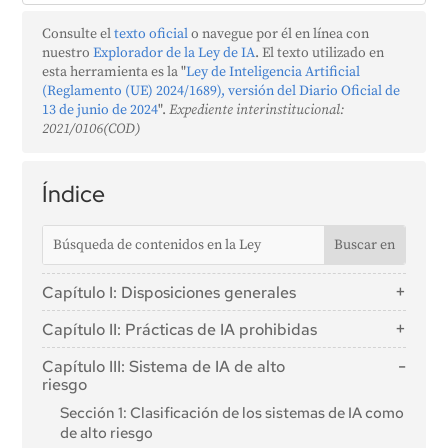
Consulte el
texto oficial
o navegue por él en línea con
nuestro
Explorador de la Ley de IA
. El texto utilizado en
esta herramienta es la "
Ley de Inteligencia Artificial
(Reglamento (UE) 2024/1689), versión del Diario Oficial de
13 de junio de 2024
".
Expediente interinstitucional:
2021/0106(COD)
Índice
Capítulo I: Disposiciones generales
Artículo 1: Objeto
Capítulo II: Prácticas de IA prohibidas
Artículo 2: Ámbito de aplicación
Artículo 5: Prácticas de IA prohibidas
Capítulo III: Sistema de IA de alto
Artículo 3: Definiciones
riesgo
Artículo 4: Alfabetización en IA
Sección 1: Clasificación de los sistemas de IA como
de alto riesgo