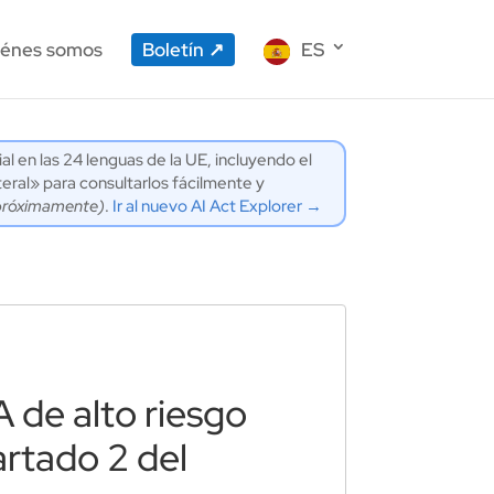
énes somos
Boletín
ES
ial en las 24 lenguas de la UE, incluyendo el
eral» para consultarlos fácilmente y
próximamente)
.
Ir al nuevo AI Act Explorer →
A de alto riesgo
rtado 2 del