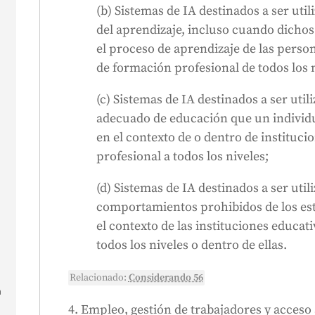
(b) Sistemas de IA destinados a ser util
n
del aprendizaje, incluso cuando dichos 
el proceso de aprendizaje de las person
de formación profesional de todos los n
(c) Sistemas de IA destinados a ser utili
adecuado de educación que un individu
en el contexto de o dentro de instituci
profesional a todos los niveles;
s
(d) Sistemas de IA destinados a ser util
comportamientos prohibidos de los est
el contexto de las instituciones educat
y
todos los niveles o dentro de ellas.
Relacionado:
Considerando 56
n
4. Empleo, gestión de trabajadores y acceso