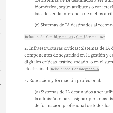
(b) Sistemas de IA destinados a ser util
biométrica, según atributos o caracterí
basados en la inferencia de dichos atrib
(c) Sistemas de IA destinados al recon
n
Relacionado:
Considerando 54
y
Considerando 159
a
A
n
2. Infraestructuras críticas: Sistemas de IA
componentes de seguridad en la gestión y e
digitales críticas, tráfico rodado, o en el su
electricidad.
Relacionado:
Considerando 55
3. Educación y formación profesional:
(a) Sistemas de IA destinados a ser uti
r
la admisión o para asignar personas fís
de formación profesional de todos los n