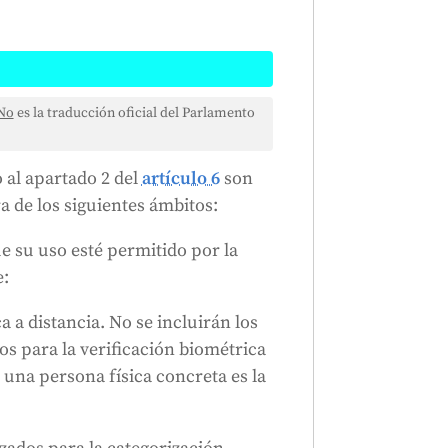
lificarían a un sistema de IA de
No
es la traducción oficial del Parlamento
temas están sujetos a
y. Estos casos de uso incluyen la
o al apartado 2 del
artículo 6
son
 críticas, educación, empleo,
 de los siguientes ámbitos:
migración y justicia. Sin embargo,
zada para la verificación
e su uso esté permitido por la
 fraude financiero o la
e:
a a distancia. No se incluirán los
Generado por
CLaiRK
, editado por nosotros.
dos para la verificación biométrica
 una persona física concreta es la