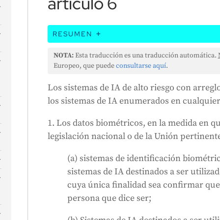
artículo 6
RESUMEN
Este anexo enumera los casos de uso que ca
NOTA:
Esta traducción es una traducción automática.
"alto riesgo" según la Ley de IA. Dichos sis
Europeo, que puede
consultarse aquí
.
obligaciones adicionales en virtud de la Le
Los sistemas de IA de alto riesgo con arregl
IA utilizada en biometría, infraestructuras
los sistemas de IA enumerados en cualquiera
servicios esenciales, aplicación de la ley, 
se aplican algunas excepciones a la IA utili
1. Los datos biométricos, en la medida en qu
biométrica de la identidad, la detección del
legislación nacional o de la Unión pertinent
s
organización de campañas políticas.
s
n
(a) sistemas de identificación biométric
sistemas de IA destinados a ser utiliza
cuya única finalidad sea confirmar que
persona que dice ser;
e
s
l