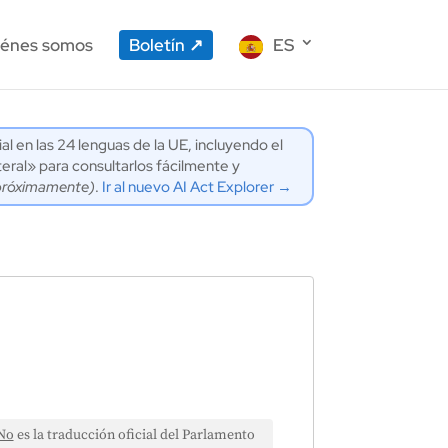
énes somos
Boletín
ES
ial en las 24 lenguas de la UE, incluyendo el
eral» para consultarlos fácilmente y
próximamente)
.
Ir al nuevo AI Act Explorer →
No
es la traducción oficial del Parlamento