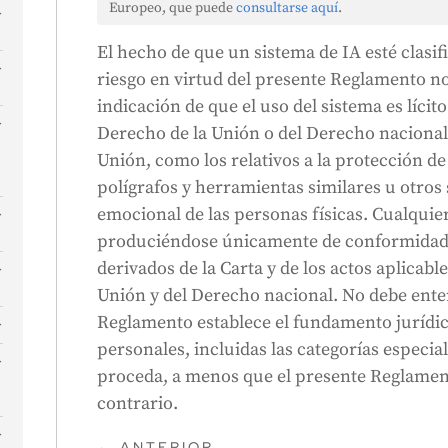
Europeo, que puede
consultarse aquí
.
El hecho de que un sistema de IA esté clasif
riesgo en virtud del presente Reglamento n
indicación de que el uso del sistema es lícito
Derecho de la Unión o del Derecho nacional
Unión, como los relativos a la protección de
polígrafos y herramientas similares u otros 
emocional de las personas físicas. Cualquier
produciéndose únicamente de conformidad c
derivados de la Carta y de los actos aplicabl
s
Unión y del Derecho nacional. No debe ente
s
n
Reglamento establece el fundamento jurídic
personales, incluidas las categorías especia
proceda, a menos que el presente Reglamen
contrario.
e
s
l
←
ANTERIOR