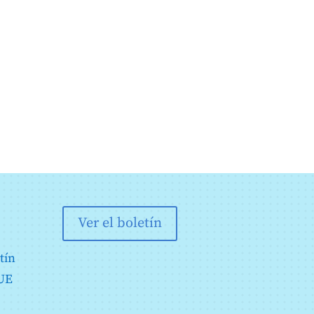
Ver el boletín
tín
 UE