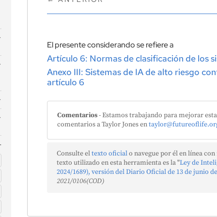
El presente considerando se refiere a
n
Artículo 6: Normas de clasificación de los s
Anexo III: Sistemas de IA de alto riesgo co
a
artículo 6
A
n
Comentarios
- Estamos trabajando para mejorar esta 
comentarios a Taylor Jones en
taylor@futureoflife.or
Consulte el
texto oficial
o navegue por él en línea con
texto utilizado en esta herramienta es la "
Ley de Intel
2024/1689), versión del Diario Oficial de 13 de junio d
r
2021/0106(COD)