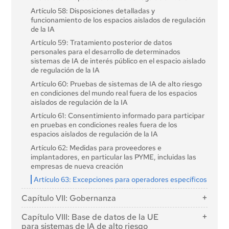
general con riesgo sistémico
Artículo 10: Datos y gobernanza de datos
Artículo 58: Disposiciones detalladas y
Artículo 52: Procedimiento
funcionamiento de los espacios aislados de regulación
Artículo 11: Documentación técnica
de la IA
Sección 2: Obligaciones de los proveedores de
Artículo 12: Mantenimiento de registros
modelos de IA de propósito general
Artículo 59: Tratamiento posterior de datos
Artículo 13: Transparencia y suministro de
personales para el desarrollo de determinados
Artículo 53. Obligaciones de los proveedores de
información a los empresarios
sistemas de IA de interés público en el espacio aislado
modelos de IA de propósito general Obligaciones de
de regulación de la IA
Artículo 14: Supervisión humana
los proveedores de modelos de IA de propósito
general
Artículo 60: Pruebas de sistemas de IA de alto riesgo
Artículo 15: Precisión, robustez y ciberseguridad
en condiciones del mundo real fuera de los espacios
Artículo 54: Representantes autorizados de los
Sección 3: Obligaciones de los proveedores e
aislados de regulación de la IA
proveedores de modelos de IA de uso general
implantadores de sistemas de IA de alto riesgo y
Artículo 61: Consentimiento informado para participar
Sección 3: Obligaciones de los proveedores de
otras partes interesadas
en pruebas en condiciones reales fuera de los
modelos de IA de propósito general con riesgo
Artículo 16: Obligaciones de los proveedores de
espacios aislados de regulación de la IA
sistémico
sistemas de IA de alto riesgo
Artículo 62: Medidas para proveedores e
Artículo 55: Obligaciones de los proveedores de
Artículo 17. Sistema de gestión de la calidad Sistema
implantadores, en particular las PYME, incluidas las
modelos de IA de propósito general con riesgo
de gestión de la calidad
empresas de nueva creación
sistémico
Artículo 18: Conservación de la documentación
Artículo 63: Excepciones para operadores específicos
Sección 4: Códigos de buenas prácticas
Artículo 19: Registros generados automáticamente
Capítulo VII: Gobernanza
Artículo 56: Códigos de buenas prácticas
Artículo 20: Acciones correctoras y deber de
Sección 1: Gobernanza a escala de la Unión
información
Capítulo VIII: Base de datos de la UE
para sistemas de IA de alto riesgo
Artículo 64: Oficina de AI
Artículo 21: Cooperación con las autoridades