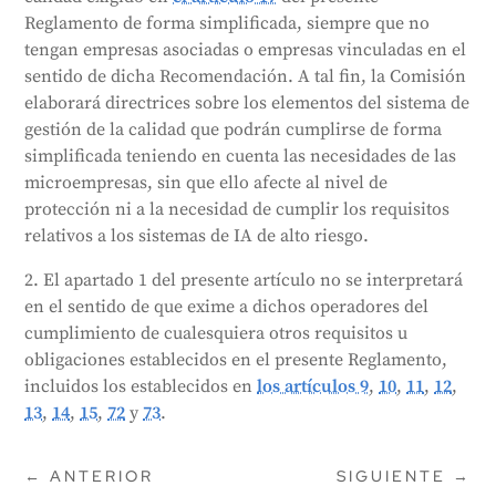
los artículos 9, 10, 11, 12, 13, 14, 15, 72 y 73. Con ello
Reglamento de forma simplificada, siempre que no
se pretende garantizar que el nivel de protección y
tengan empresas asociadas o empresas vinculadas en el
cumplimiento de los sistemas de IA de alto riesgo no
sentido de dicha Recomendación. A tal fin, la Comisión
se vea comprometido.
elaborará directrices sobre los elementos del sistema de
Generado por
CLaiRK
, editado por nosotros.
gestión de la calidad que podrán cumplirse de forma
simplificada teniendo en cuenta las necesidades de las
microempresas, sin que ello afecte al nivel de
protección ni a la necesidad de cumplir los requisitos
relativos a los sistemas de IA de alto riesgo.
2. El apartado 1 del presente artículo no se interpretará
en el sentido de que exime a dichos operadores del
cumplimiento de cualesquiera otros requisitos u
obligaciones establecidos en el presente Reglamento,
incluidos los establecidos en
los artículos 9
,
10
,
11
,
12
,
13
,
14
,
15
,
72
y
73
.
←
ANTERIOR
SIGUIENTE
→