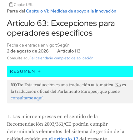
Copiar URL
Parte del
Capítulo VI: Medidas de apoyo a la innovación
Artículo 63: Excepciones para
operadores específicos
Fecha de entrada en vigor:
Según:
2 de agosto de 2026
Artículo 113
Consulte aquí
el calendario completo de aplicación
.
RESUMEN
Este artículo establece que las pequeñas empresas
NOTA:
Esta traducción es una traducción automática.
No
es
(microempresas) pueden seguir una versión
la traducción oficial del Parlamento Europeo, que puede
simplificada del sistema de gestión de la calidad
consultarse aquí
.
exigido por la Ley, siempre que no tengan empresas
asociadas o vinculadas. La Comisión creará
1. Las microempresas en el sentido de la
directrices al respecto. Sin embargo, esto no
Recomendación 2003/361/CE podrán cumplir
significa que estas empresas estén exentas de otros
determinados elementos del sistema de gestión de la
requisitos u obligaciones de la Ley, incluidos los de
calidad exigido en
el artículo 17
del presente