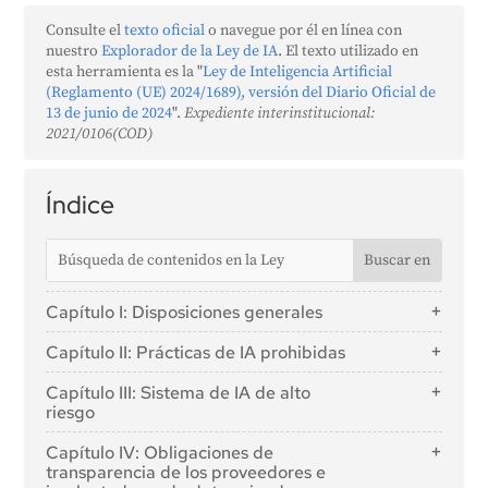
Consulte el
texto oficial
o navegue por él en línea con
nuestro
Explorador de la Ley de IA
. El texto utilizado en
esta herramienta es la "
Ley de Inteligencia Artificial
(Reglamento (UE) 2024/1689), versión del Diario Oficial de
13 de junio de 2024
".
Expediente interinstitucional:
2021/0106(COD)
Índice
Capítulo I: Disposiciones generales
Artículo 1: Objeto
Capítulo II: Prácticas de IA prohibidas
Artículo 2: Ámbito de aplicación
Artículo 5: Prácticas de IA prohibidas
Capítulo III: Sistema de IA de alto
Artículo 3: Definiciones
riesgo
Artículo 4: Alfabetización en IA
Sección 1: Clasificación de los sistemas de IA como
Capítulo IV: Obligaciones de
de alto riesgo
transparencia de los proveedores e