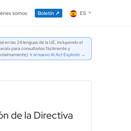
énes somos
Boletín
ES
ial en las 24 lenguas de la UE, incluyendo el
eral» para consultarlos fácilmente y
próximamente)
.
Ir al nuevo AI Act Explorer →
ón de la Directiva