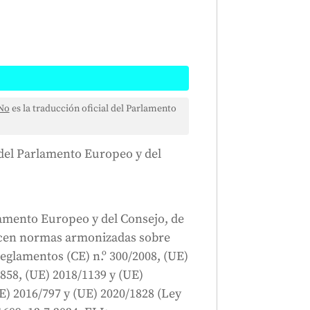
va a partir de 2020. Este
No
es la traducción oficial del Parlamento
va, que introduce normas
 Estas normas también introducen
8 del Parlamento Europeo y del
tivas, incluida la Ley de
rte de los continuos esfuerzos de
y proteger los intereses de los
lamento Europeo y del Consejo, de
blecen normas armonizadas sobre
Generado por
CLaiRK
, editado por nosotros.
 Reglamentos (CE) n.º 300/2008, (UE)
/858, (UE) 2018/1139 y (UE)
E) 2016/797 y (UE) 2020/1828 (Ley