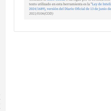
n
texto utilizado en esta herramienta es la "
Ley de Intel
2024/1689), versión del Diario Oficial de 13 de junio d
2021/0106(COD)
s
y