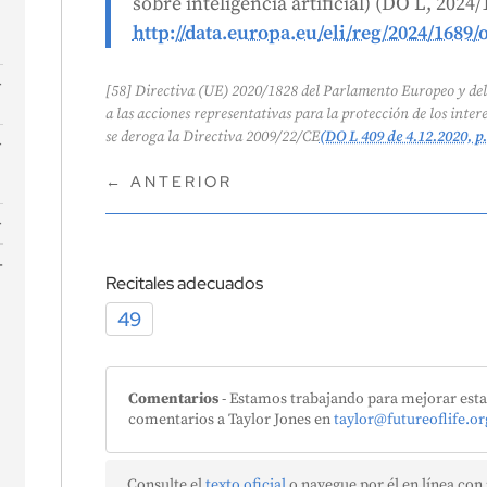
sobre inteligencia artificial) (DO L, 2024/
http://data.europa.eu/eli/reg/2024/1689/o
[58] Directiva (UE) 2020/1828 del Parlamento Europeo y del 
a las acciones representativas para la protección de los inter
n
se deroga la Directiva 2009/22/CE
(DO L 409 de 4.12.2020, p.
a
←
ANTERIOR
A
n
Recitales adecuados
49
Comentarios
- Estamos trabajando para mejorar esta 
r
comentarios a Taylor Jones en
taylor@futureoflife.or
Consulte el
texto oficial
o navegue por él en línea con