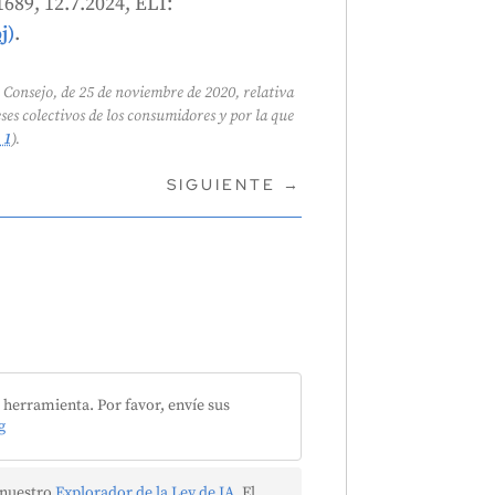
1689, 12.7.2024, ELI:
j)
.
Consejo, de 25 de noviembre de 2020, relativa
eses colectivos de los consumidores y por la que
 1
).
SIGUIENTE
→
herramienta. Por favor, envíe sus
g
 nuestro
Explorador de la Ley de IA
. El