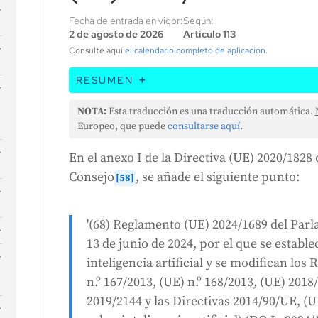
Fecha de entrada en vigor:
Según:
2 de agosto de 2026
Artículo 113
Consulte aquí
el calendario completo de aplicación
.
RESUMEN
La Unión Europea ha modificado una directi
NOTA:
Esta traducción es una traducción automática.
cambio añade un nuevo punto a la directi
Europeo, que puede
consultarse aquí
.
armonizadas sobre inteligencia artificial.
En el anexo I de la Directiva (UE) 2020/182
cambios en varios otros reglamentos y direc
Consejo
, se añade el siguiente punto:
[58]
Inteligencia Artificial. Todo ello forma pa
la UE por regular la inteligencia artificial 
s
s
consumidores.
'(68) Reglamento (UE) 2024/1689 del Par
n
13 de junio de 2024, por el que se esta
inteligencia artificial y se modifican los
n.º 167/2013, (UE) n.º 168/2013, (UE) 2018
e
2019/2144 y las Directivas 2014/90/UE, (U
s
l