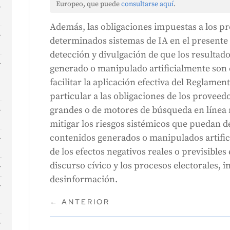
Europeo, que puede
consultarse aquí
.
Además, las obligaciones impuestas a los p
determinados sistemas de IA en el presente
detección y divulgación de que los resultad
generado o manipulado artificialmente son
facilitar la aplicación efectiva del Reglamen
particular a las obligaciones de los provee
grandes o de motores de búsqueda en línea 
mitigar los riesgos sistémicos que puedan de
contenidos generados o manipulados artifici
s
de los efectos negativos reales o previsibles
s
n
discurso cívico y los procesos electorales, in
desinformación.
←
ANTERIOR
e
s
l