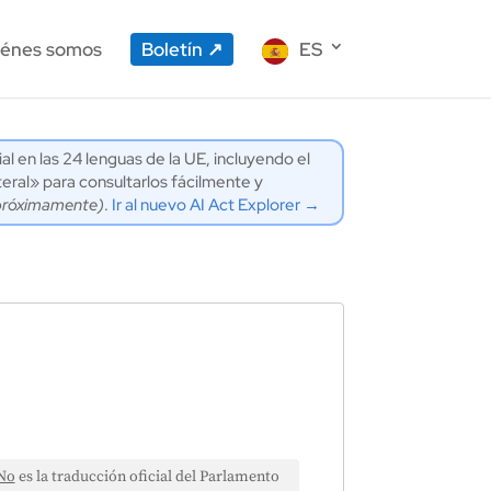
énes somos
Boletín
ES
ial en las 24 lenguas de la UE, incluyendo el
eral» para consultarlos fácilmente y
próximamente)
.
Ir al nuevo AI Act Explorer →
No
es la traducción oficial del Parlamento