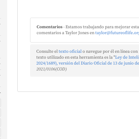
Comentarios
- Estamos trabajando para mejorar esta 
comentarios a Taylor Jones en
taylor@futureoflife.or
n
a
Consulte el
texto oficial
o navegue por él en línea con
A
texto utilizado en esta herramienta es la "
Ley de Intel
n
2024/1689), versión del Diario Oficial de 13 de junio d
2021/0106(COD)
r