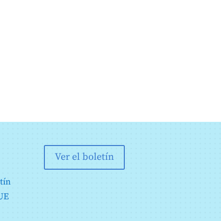
Ver el boletín
tín
 UE