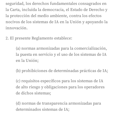
seguridad, los derechos fundamentales consagrados en
incluye normas para la venta de modelos de IA de
la Carta, incluida la democracia, el Estado de Derecho y
uso general y medidas de apoyo a la innovación,
la protección del medio ambiente, contra los efectos
sobre todo para las pequeñas empresas y las
nocivos de los sistemas de IA en la Unión y apoyando la
empresas de nueva creación.
innovación.
Generado por
CLaiRK
, editado por nosotros.
2. El presente Reglamento establece:
(a) normas armonizadas para la comercialización,
la puesta en servicio y el uso de los sistemas de IA
en la Unión;
(b) prohibiciones de determinadas prácticas de IA;
(c) requisitos específicos para los sistemas de IA
de alto riesgo y obligaciones para los operadores
de dichos sistemas;
(d) normas de transparencia armonizadas para
determinados sistemas de IA;