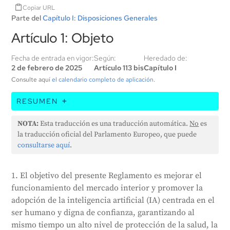
Copiar URL
Parte del
Capítulo I: Disposiciones Generales
Artículo 1: Objeto
Fecha de entrada en vigor:
Según:
Heredado de:
2 de febrero de 2025
Artículo 113 bis
Capítulo I
Consulte aquí
el calendario completo de aplicación
.
RESUMEN
Esta ley pretende mejorar el mercado europeo
NOTA:
Esta traducción es una traducción automática.
No
es
fomentando un uso de la inteligencia artificial (IA)
la traducción oficial del Parlamento Europeo, que puede
que sea seguro, respete los derechos humanos y
consultarse aquí
.
proteja la salud, la seguridad y el medio ambiente.
Establece normas sobre cómo puede venderse,
1. El objetivo del presente Reglamento es mejorar el
utilizarse y controlarse la IA en la UE, y prohíbe
funcionamiento del mercado interior y promover la
determinadas prácticas de IA. También establece
adopción de la inteligencia artificial (IA) centrada en el
normas específicas para los sistemas de IA de alto
ser humano y digna de confianza, garantizando al
riesgo y sus operadores, y exige que determinados
mismo tiempo un alto nivel de protección de la salud, la
sistemas de IA sean transparentes. La ley también