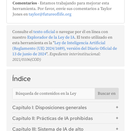
Comentarios
- Estamos trabajando para mejorar esta
herramienta. Por favor, envíe sus comentarios a Taylor
Jones en
taylor@futureoflife.org
Consulte el
texto oficial
o navegue por él en línea con
nuestro
Explorador de la Ley de IA
. El texto utilizado en
esta herramienta es la "
Ley de Inteligencia Artificial
(Reglamento (UE) 2024/1689), versión del Diario Oficial de
13 de junio de 2024
".
Expediente interinstitucional:
2021/0106(COD)
Índice
Capítulo I: Disposiciones generales
Artículo 1: Objeto
Capítulo II: Prácticas de IA prohibidas
Artículo 2: Ámbito de aplicación
Artículo 5: Prácticas de IA prohibidas
Capítulo III: Sistema de IA de alto
Artículo 3: Definiciones